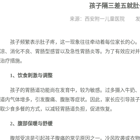
孩子隔三差五就肚
来源：西安附一儿童医院
发
孩子频繁表示肚子疼，这一现象往往牵动着每位家长的心。
凉、消化不良、胃肠型感冒以及急性胃肠炎等。为了有效应对并
治疗措施。
1、饮食刺激与调整
孩子的胃肠道功能尚在发育中，较为敏感。过多摄入牛奶、
道内气体增多，引发腹痛、腹胀等症状。因此，家长应引导孩子
取少食多餐的方式，以减轻胃肠道负担，促进恢复。
2、腹部保暖与舒缓
腹部受凉是引起孩子腹痛的常见原因之一。冷风吹袭或衣物