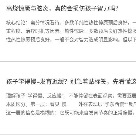
高烧惊厥与脑炎，真的会损伤孩子智力吗？
核心结论：需分情况看待。多数单纯性热性惊厥预后良好，
重程度、治疗时机等因素。热性惊厥：多数预后良好热性惊
性热性惊厥预后良好，一般不会对智力造成明显影响。但以下情
孩子学得慢=发育迟缓？别急着贴标签，先看懂
理解孩子"学得慢、反应慢"，不能停留在表面观察，需要逐
本质区分。第一层：看见"慢"——外在表现层"学东西慢""
这一层的信息是模糊的：它既可能来自发育节奏的正常偏慢，也