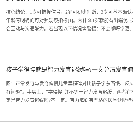
核心结论：1岁可捕捉信号，2岁可初步判断，3岁可基本确认
年龄有明确的可对照观察指标[1]。为什么1岁就能看出端倪
会互动与沟通能力。若出现以下情况需警惕：不会咿呀学语、不
孩子学得慢就是智力发育迟缓吗?一文分清发育
图：正常发育与发育偏慢儿童里程碑对比孩子学东西慢、反应
有问题"。事实上，"学得慢"并不等于智力发育迟缓，两者有
定是智力发育迟缓吗?不一定。智力障碍有严格的医学诊断标准：智商